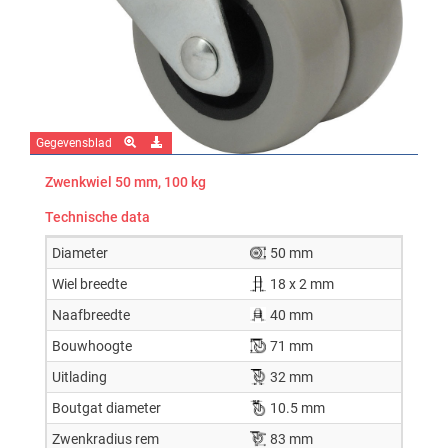
Gegevensblad
Zwenkwiel 50 mm, 100 kg
Technische data
Diameter
50 mm
Wiel breedte
18 x 2 mm
Naafbreedte
40 mm
Bouwhoogte
71 mm
Uitlading
32 mm
Boutgat diameter
10.5 mm
Zwenkradius rem
83 mm