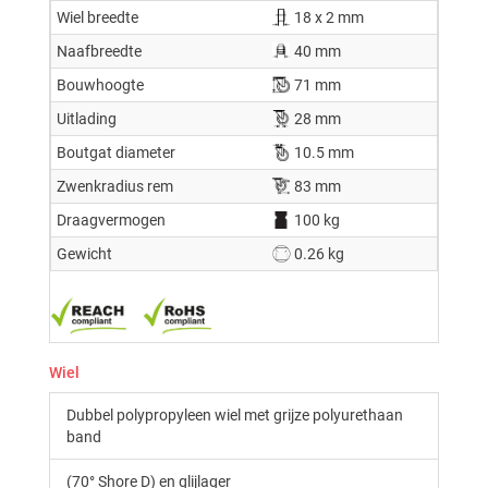
Wiel breedte
18 x 2 mm
Naafbreedte
40 mm
Bouwhoogte
71 mm
Uitlading
28 mm
Boutgat diameter
10.5 mm
Zwenkradius rem
83 mm
Draagvermogen
100 kg
Gewicht
0.26 kg
Wiel
Dubbel polypropyleen wiel met grijze polyurethaan
band
(70° Shore D) en glijlager