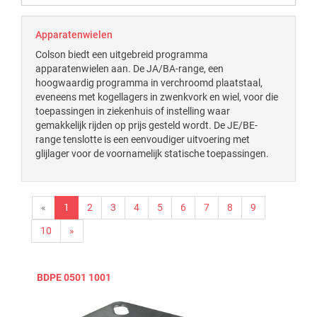
Apparatenwielen
Colson biedt een uitgebreid programma
apparatenwielen aan. De JA/BA-range, een
hoogwaardig programma in verchroomd plaatstaal,
eveneens met kogellagers in zwenkvork en wiel, voor die
toepassingen in ziekenhuis of instelling waar
gemakkelijk rijden op prijs gesteld wordt. De JE/BE-
range tenslotte is een eenvoudiger uitvoering met
glijlager voor de voornamelijk statische toepassingen.
«
1
2
3
4
5
6
7
8
9
10
»
BDPE 0501 1001