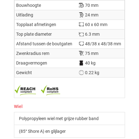
Bouwhoogte
70 mm
Uitlading
24 mm
Topplaat afmetingen
60 x 60 mm
Top plate diameter
6.3 mm
Afstand tussen de boutgaten
48/38 x 48/38 mm
Zwenkradius rem
75 mm
Draagvermogen
40 kg
Gewicht
0.22 kg
Wiel
Polypropyleen wiel met grijze rubber band
(85° Shore A) en glijlager