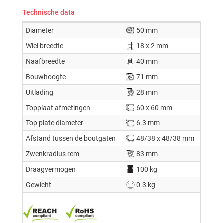
Technische data
Diameter
50 mm
Wiel breedte
18 x 2 mm
Naafbreedte
40 mm
Bouwhoogte
71 mm
Uitlading
28 mm
Topplaat afmetingen
60 x 60 mm
Top plate diameter
6.3 mm
Afstand tussen de boutgaten
48/38 x 48/38 mm
Zwenkradius rem
83 mm
Draagvermogen
100 kg
Gewicht
0.3 kg