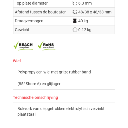
Top plate diameter
6.3 mm
Afstand tussen de boutgaten
48/38 x 48/38 mm
Draagvermogen
40 kg
Gewicht
0.12 kg
Wiel
Polypropyleen wiel met grijze rubber band
(85° Shore A) en glijlager
Technische omschrijving
Bokvork van diepgetrokken elektrolytisch verzinkt
plaatstaal