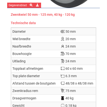
Gegevensblad
Zwenkwiel 50 mm - 125 mm, 40 kg - 120 kg
Technische data
Diameter
50 mm
Wiel breedte
20 mm
Naafbreedte
24 mm
Bouwhoogte
70 mm
Uitlading
24 mm
Topplaat afmetingen
60 x 60 mm
Top plate diameter
6.3 mm
Afstand tussen de boutgaten
48/38 x 48/38 mm
Zwenkradius rem
75 mm
Draagvermogen
40 kg
Gewicht
0.18 kg