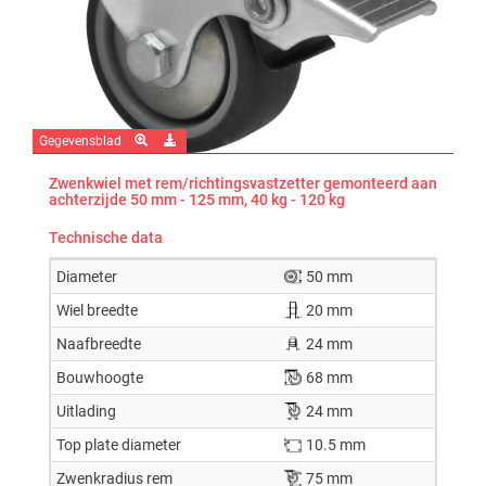
Gegevensblad
Zwenkwiel met rem/richtingsvastzetter gemonteerd aan
achterzijde 50 mm - 125 mm, 40 kg - 120 kg
Technische data
Diameter
50 mm
Wiel breedte
20 mm
Naafbreedte
24 mm
Bouwhoogte
68 mm
Uitlading
24 mm
Top plate diameter
10.5 mm
Zwenkradius rem
75 mm