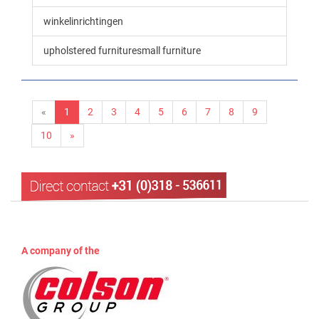
winkelinrichtingen
upholstered furnituresmall furniture
«
1
2
3
4
5
6
7
8
9
10
»
A company of the