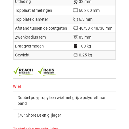
Uitlading
32 mm
Topplaat afmetingen
60 x 60 mm
Top plate diameter
6.3 mm
Afstand tussen de boutgaten
48/38 x 48/38 mm
Zwenkradius rem
83 mm
Draagvermogen
100 kg
Gewicht
0.25 kg
Wiel
Dubbel polypropyleen wiel met grijze polyurethaan
band
(70° Shore D) en glijlager