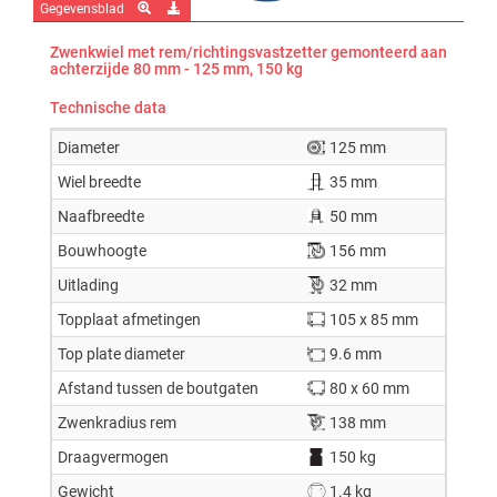
Gegevensblad
Zwenkwiel met rem/richtingsvastzetter gemonteerd aan
achterzijde 80 mm - 125 mm, 150 kg
Technische data
Diameter
125 mm
Wiel breedte
35 mm
Naafbreedte
50 mm
Bouwhoogte
156 mm
Uitlading
32 mm
Topplaat afmetingen
105 x 85 mm
Top plate diameter
9.6 mm
Afstand tussen de boutgaten
80 x 60 mm
Zwenkradius rem
138 mm
Draagvermogen
150 kg
Gewicht
1.4 kg